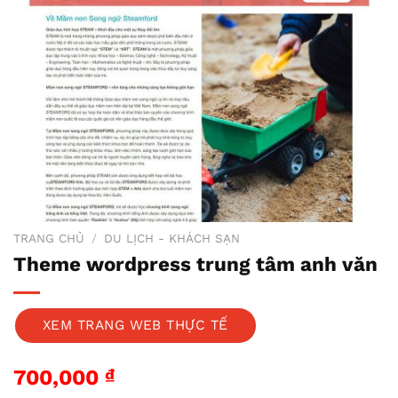
TRANG CHỦ
/
DU LỊCH - KHÁCH SẠN
Theme wordpress trung tâm anh văn
XEM TRANG WEB THỰC TẾ
700,000
₫