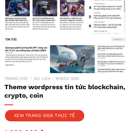
TRANG CHỦ
/
DU LỊCH - KHÁCH SẠN
Theme wordpress tin tức blockchain,
crypto, coin
XEM TRANG WEB THỰC TẾ