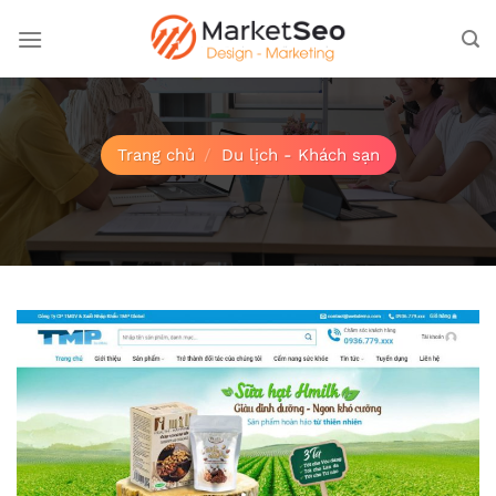
Bỏ
qua
nội
dung
Trang chủ
/
Du lịch - Khách sạn