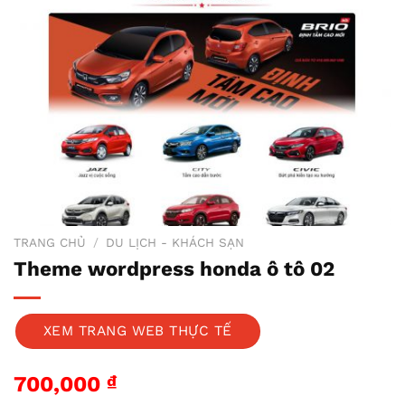
TRANG CHỦ
/
DU LỊCH - KHÁCH SẠN
Theme wordpress honda ô tô 02
XEM TRANG WEB THỰC TẾ
700,000
₫