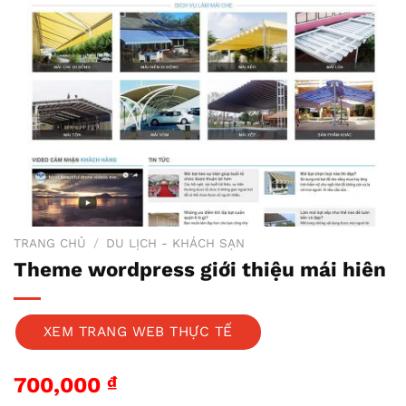
TRANG CHỦ
/
DU LỊCH - KHÁCH SẠN
Theme wordpress giới thiệu mái hiên
XEM TRANG WEB THỰC TẾ
700,000
₫