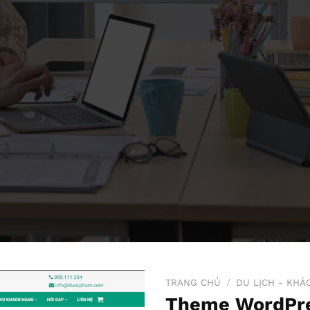
TRANG CHỦ
/
DU LỊCH - KHÁ
Theme WordPre