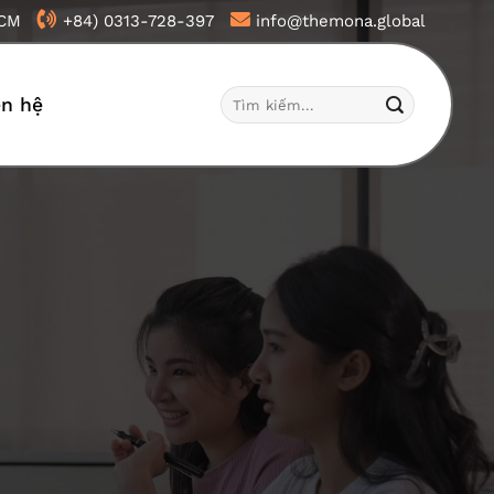
HCM
+84) 0313-728-397
info@themona.global
Tìm
ên hệ
kiếm: