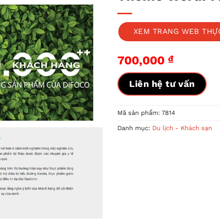
XEM TRANG WEB THỰ
700,000
₫
Liên hệ tư vấn
Mã sản phẩm:
7814
Danh mục:
Du lịch - Khách sạn