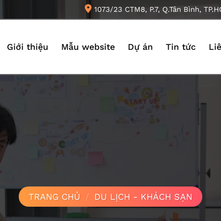
1073/23 CTM8, P.7, Q.Tân Bình, TP.
Giới thiệu
Mẫu website
Dự án
Tin tức
Li
TRANG CHỦ
/
DU LỊCH - KHÁCH SẠN