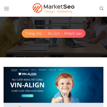
Bỏ
qua
nội
dung
Trang chủ
/
Du lịch - Khách sạn