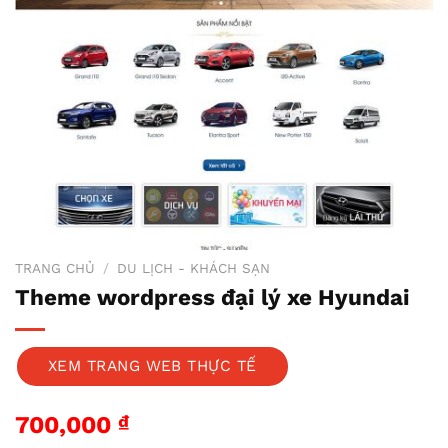
TRANG CHỦ
/
DU LỊCH - KHÁCH SẠN
Theme wordpress đại lý xe Hyundai
XEM TRANG WEB THỰC TẾ
700,000
₫