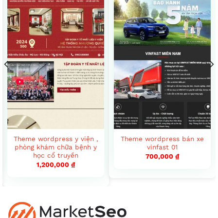
Theme wordpress y viện ,
Theme wordpress bán xe
phòng khám chữa bệnh y
vinfast 01
học cổ truyền
700,000
₫
1,200,000
₫