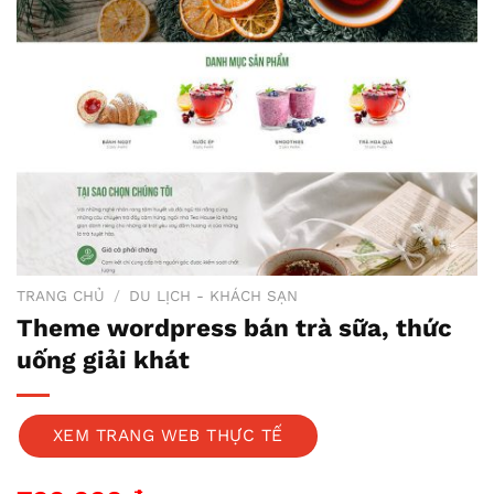
TRANG CHỦ
/
DU LỊCH - KHÁCH SẠN
Theme wordpress bán trà sữa, thức
uống giải khát
XEM TRANG WEB THỰC TẾ