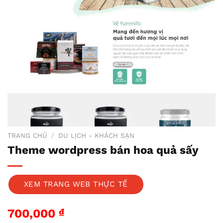
TRANG CHỦ
/
DU LỊCH - KHÁCH SẠN
Theme wordpress bán hoa quả sấy
XEM TRANG WEB THỰC TẾ
700,000
₫