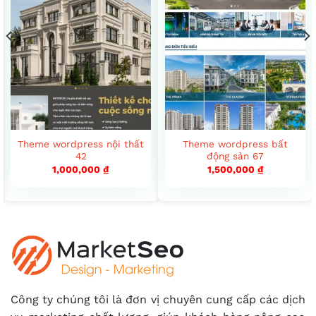
Theme wordpress nội thất
Theme wordpress bất
42
động sản 67
1,000,000
₫
1,500,000
₫
Công ty chúng tôi là đơn vị chuyên cung cấp các dịch