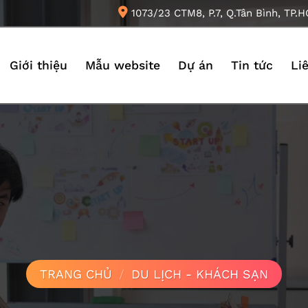
1073/23 CTM8, P.7, Q.Tân Bình, TP.
Giới thiệu
Mẫu website
Dự án
Tin tức
Li
TRANG CHỦ
/
DU LỊCH - KHÁCH SẠN