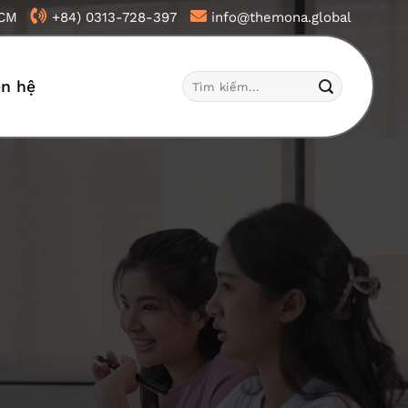
HCM
+84) 0313-728-397
info@themona.global
Tìm
ên hệ
kiếm: