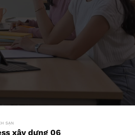
CH SẠN
ss xây dựng 06