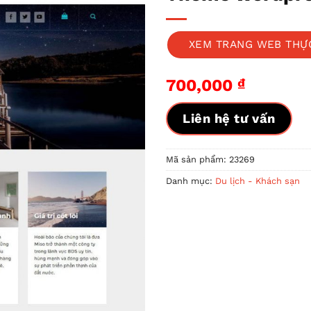
XEM TRANG WEB THỰ
700,000
₫
Liên hệ tư vấn
Mã sản phẩm:
23269
Danh mục:
Du lịch - Khách sạn