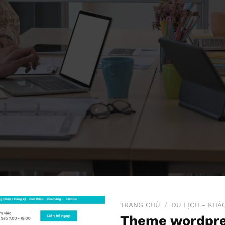
TRANG CHỦ
/
DU LỊCH - KHÁ
Theme wordpre