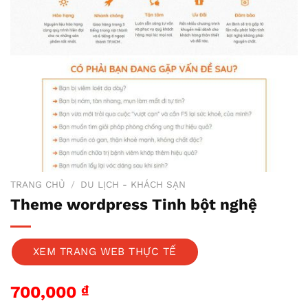
TRANG CHỦ
/
DU LỊCH - KHÁCH SẠN
Theme wordpress Tinh bột nghệ
XEM TRANG WEB THỰC TẾ
700,000
₫