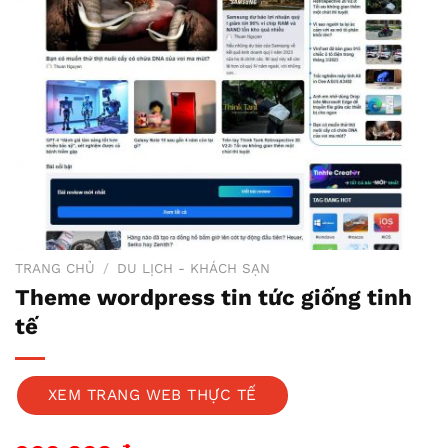
TRANG CHỦ
/
DU LỊCH - KHÁCH SẠN
Theme wordpress tin tức giống tinh
tế
XEM TRANG WEB THỰC TẾ