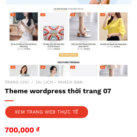
TRANG CHỦ
/
DU LỊCH - KHÁCH SẠN
Theme wordpress thời trang 07
XEM TRANG WEB THỰC TẾ
700,000
₫