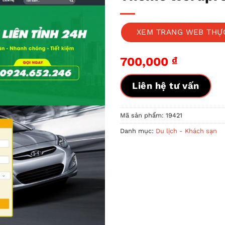
XEM TRANG WEB THỰ
700,000
₫
Liên hệ tư vấn
Mã sản phẩm:
19421
Danh mục:
Du lịch - Khách sạn