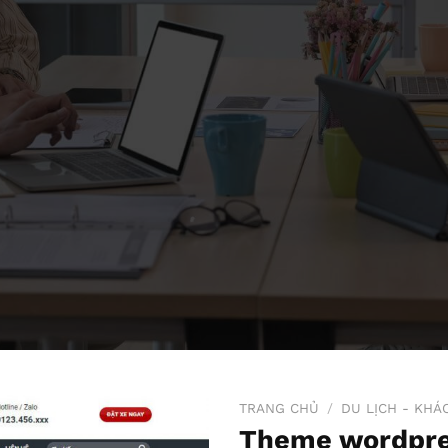
TRANG CHỦ
/
DU LỊCH - KHÁ
Theme wordpre