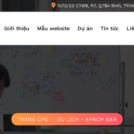
1073/23 CTM8, P.7, Q.Tân Bình, TP.
Giới thiệu
Mẫu website
Dự án
Tin tức
Li
TRANG CHỦ
/
DU LỊCH - KHÁCH SẠN