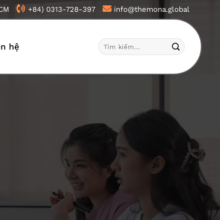
HCM
+84) 0313-728-397
info@themona.global
Tìm
ên hệ
kiếm: