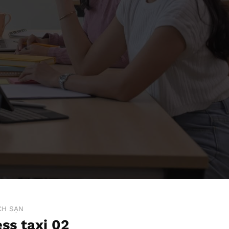
CH SẠN
ss taxi 02