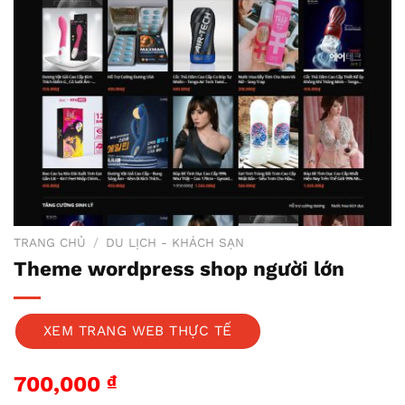
TRANG CHỦ
/
DU LỊCH - KHÁCH SẠN
Theme wordpress shop người lớn
XEM TRANG WEB THỰC TẾ
700,000
₫