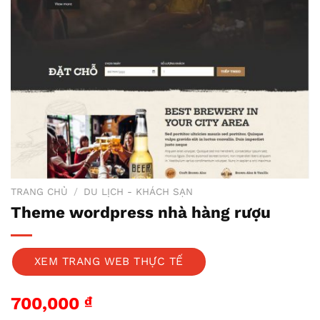
TRANG CHỦ
/
DU LỊCH - KHÁCH SẠN
Theme wordpress nhà hàng rượu
XEM TRANG WEB THỰC TẾ
700,000
₫