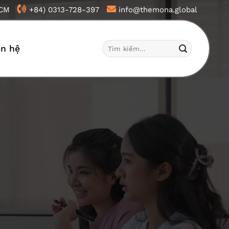
HCM
+84) 0313-728-397
info@themona.global
Tìm
ên hệ
kiếm: