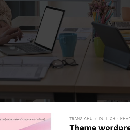
TRANG CHỦ
/
DU LỊCH - KHÁ
Theme wordpres