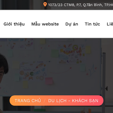
1073/23 CTM8, P.7, Q.Tân Bình, TP.
Giới thiệu
Mẫu website
Dự án
Tin tức
Li
TRANG CHỦ
/
DU LỊCH - KHÁCH SẠN