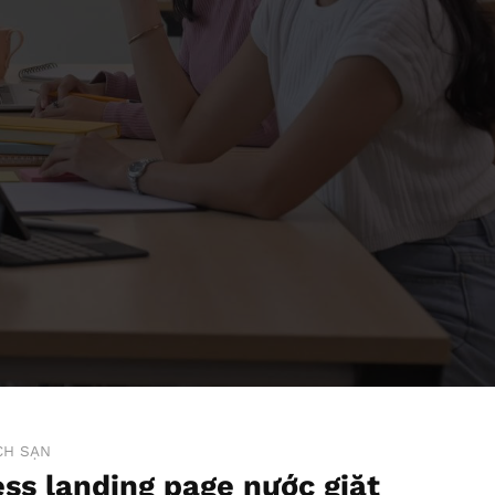
CH SẠN
s landing page nước giặt