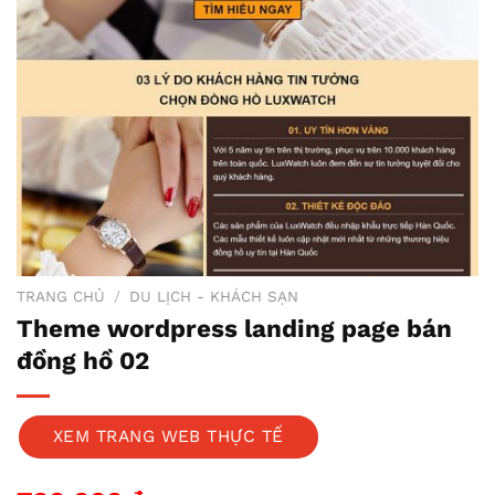
TRANG CHỦ
/
DU LỊCH - KHÁCH SẠN
Theme wordpress landing page bán
đồng hồ 02
XEM TRANG WEB THỰC TẾ