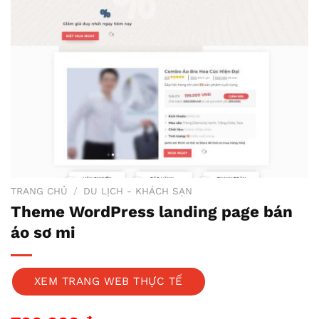
TRANG CHỦ
/
DU LỊCH - KHÁCH SẠN
Theme WordPress landing page bán
áo sơ mi
XEM TRANG WEB THỰC TẾ