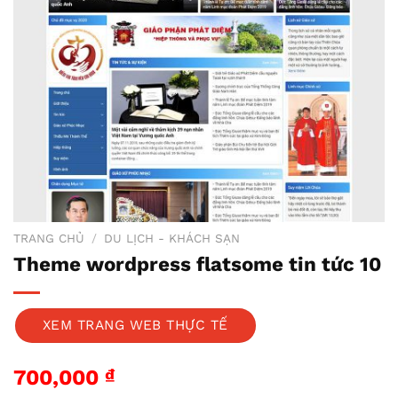
TRANG CHỦ
/
DU LỊCH - KHÁCH SẠN
Theme wordpress flatsome tin tức 10
XEM TRANG WEB THỰC TẾ
700,000
₫