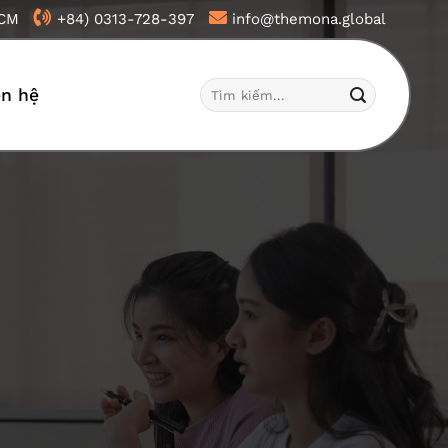
HCM
+84) 0313-728-397
info@themona.global
Tìm
ên hệ
kiếm: