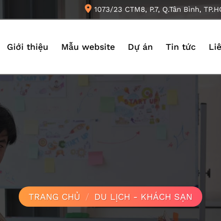
1073/23 CTM8, P.7, Q.Tân Bình, TP.
Giới thiệu
Mẫu website
Dự án
Tin tức
Li
TRANG CHỦ
/
DU LỊCH - KHÁCH SẠN