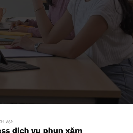
CH SẠN
ss dịch vụ phun xăm