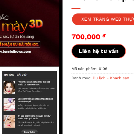
XEM TRANG WEB THỰ
700,000
₫
Liên hệ tư vấn
Mã sản phẩm:
6106
Danh mục:
Du lịch - Khách sạn