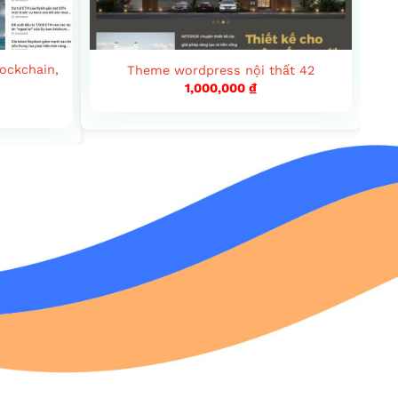
ockchain,
Theme wordpress nội thất 42
1,000,000
₫