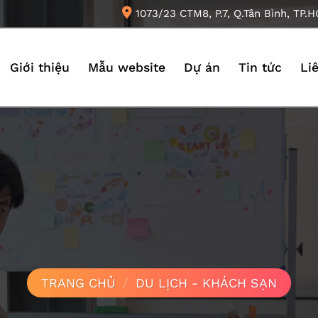
1073/23 CTM8, P.7, Q.Tân Bình, TP.
Giới thiệu
Mẫu website
Dự án
Tin tức
Li
TRANG CHỦ
/
DU LỊCH - KHÁCH SẠN