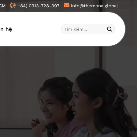
HCM
+84) 0313-728-397
info@themona.global
Tìm
ên hệ
kiếm: