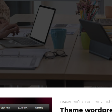
TRANG CHỦ
/
DU LỊCH - KHÁ
Theme wordpre