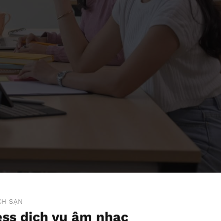
CH SẠN
ss dịch vụ âm nhạc