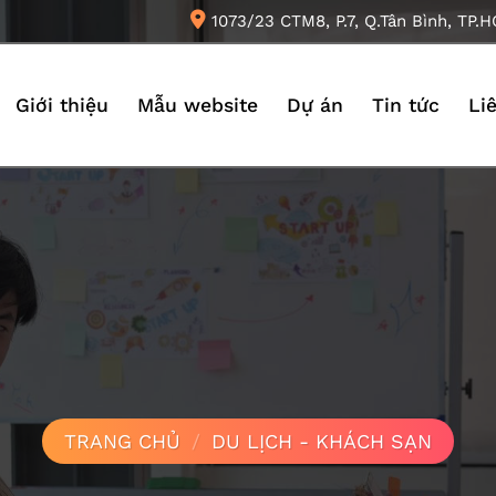
1073/23 CTM8, P.7, Q.Tân Bình, TP.
Giới thiệu
Mẫu website
Dự án
Tin tức
Li
TRANG CHỦ
/
DU LỊCH - KHÁCH SẠN