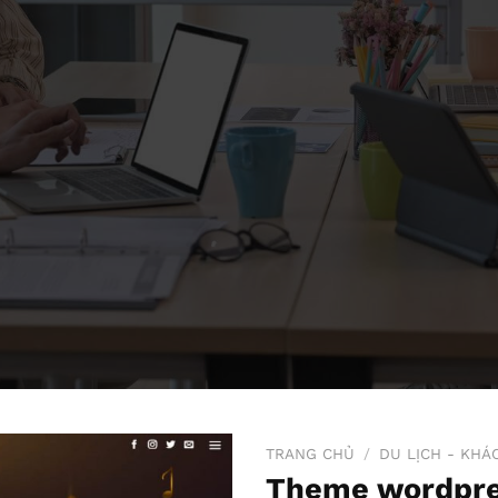
TRANG CHỦ
/
DU LỊCH - KHÁ
Theme wordpre