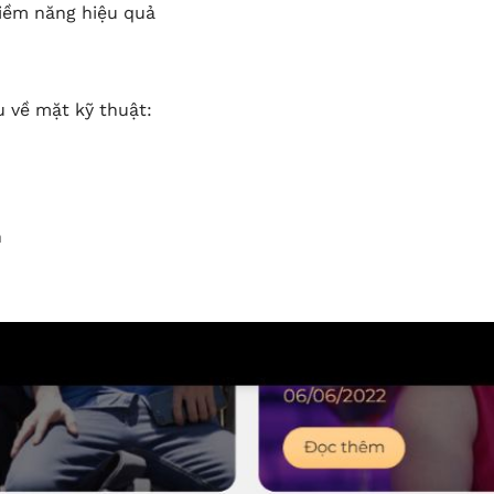
iềm năng hiệu quả
 về mặt kỹ thuật:
n