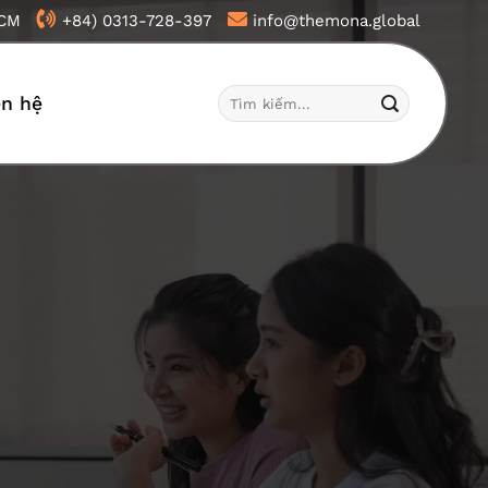
HCM
+84) 0313-728-397
info@themona.global
Tìm
ên hệ
kiếm: