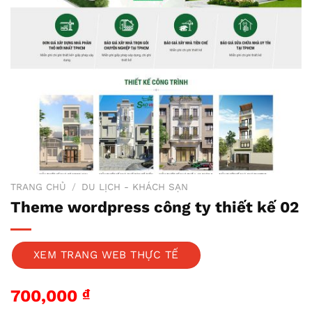
TRANG CHỦ
/
DU LỊCH - KHÁCH SẠN
Theme wordpress công ty thiết kế 02
XEM TRANG WEB THỰC TẾ
700,000
₫