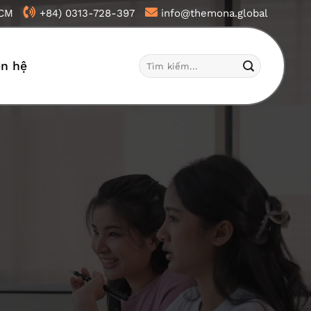
HCM
+84) 0313-728-397
info@themona.global
Tìm
ên hệ
kiếm: