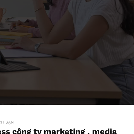
CH SẠN
s công ty marketing , media