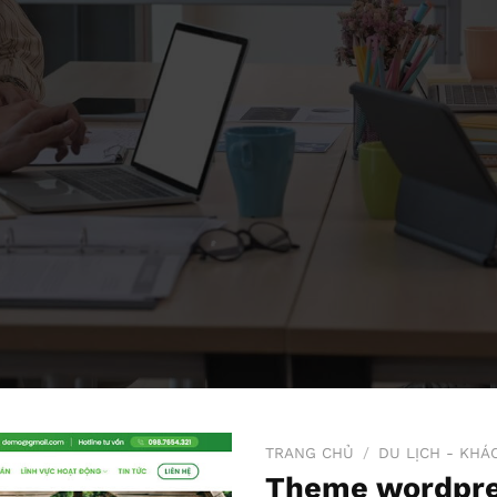
TRANG CHỦ
/
DU LỊCH - KHÁ
Theme wordpres