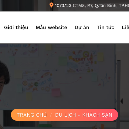
1073/23 CTM8, P.7, Q.Tân Bình, TP.
Giới thiệu
Mẫu website
Dự án
Tin tức
Li
TRANG CHỦ
/
DU LỊCH - KHÁCH SẠN