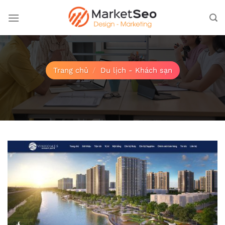
Bỏ
qua
nội
dung
Trang chủ
/
Du lịch - Khách sạn