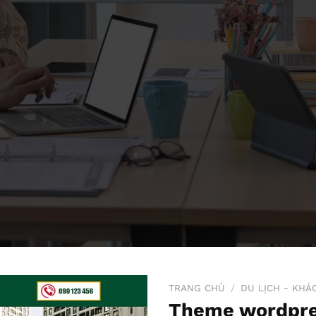
TRANG CHỦ
/
DU LỊCH - KHÁ
Theme wordpre