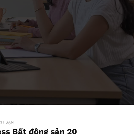
CH SẠN
ss Bất động sản 20