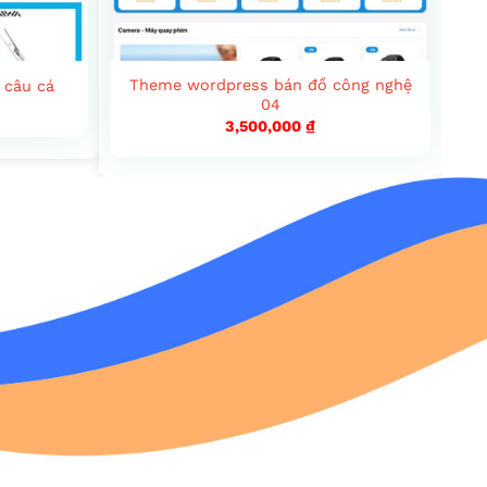
Theme wordpress bán đồ công nghệ
 câu cá
04
3,500,000
₫