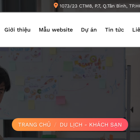
1073/23 CTM8, P.7, Q.Tân Bình, TP.
Giới thiệu
Mẫu website
Dự án
Tin tức
Li
TRANG CHỦ
/
DU LỊCH - KHÁCH SẠN