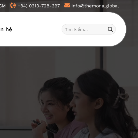
HCM
+84) 0313-728-397
info@themona.global
Tìm
ên hệ
kiếm: