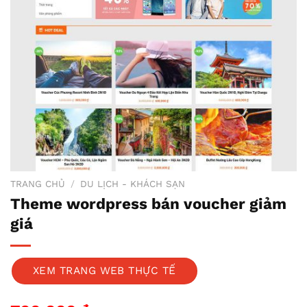
TRANG CHỦ
/
DU LỊCH - KHÁCH SẠN
Theme wordpress bán voucher giảm
giá
XEM TRANG WEB THỰC TẾ