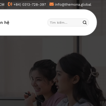
HCM
+84) 0313-728-397
info@themona.global
Tìm
ên hệ
kiếm: