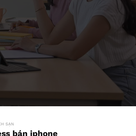
CH SẠN
ss bán iphone