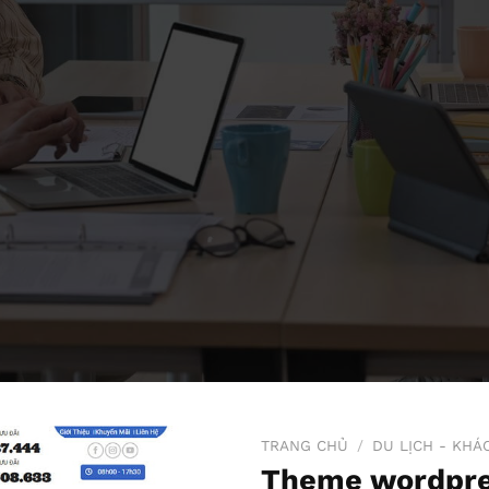
TRANG CHỦ
/
DU LỊCH - KHÁ
Theme wordpre