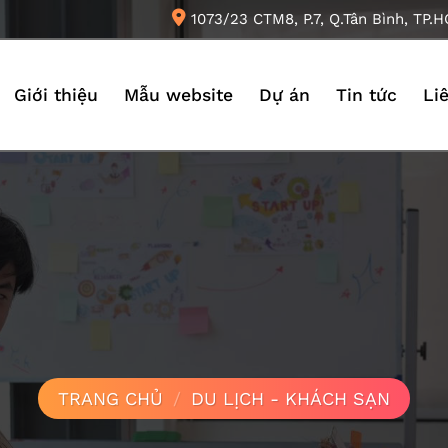
1073/23 CTM8, P.7, Q.Tân Bình, TP.
Giới thiệu
Mẫu website
Dự án
Tin tức
Li
TRANG CHỦ
/
DU LỊCH - KHÁCH SẠN