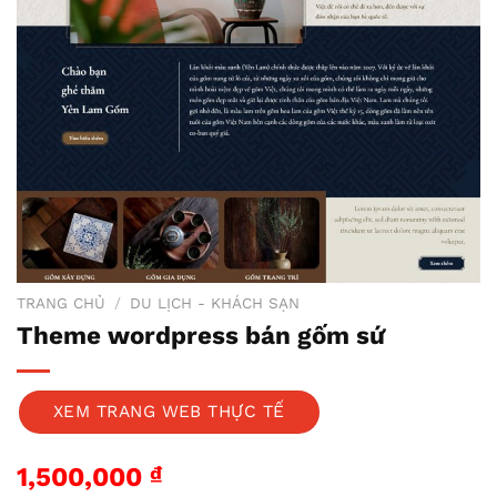
TRANG CHỦ
/
DU LỊCH - KHÁCH SẠN
Theme wordpress bán gốm sứ
XEM TRANG WEB THỰC TẾ
1,500,000
₫