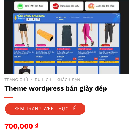
TRANG CHỦ
/
DU LỊCH - KHÁCH SẠN
Theme wordpress bán giày dép
XEM TRANG WEB THỰC TẾ
700,000
₫