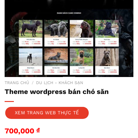
TRANG CHỦ
/
DU LỊCH - KHÁCH SẠN
Theme wordpress bán chó săn
XEM TRANG WEB THỰC TẾ
700,000
₫