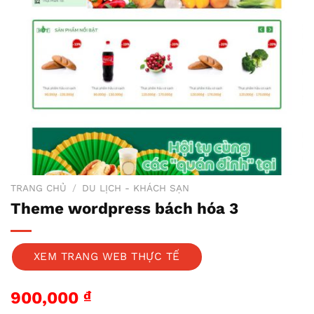
TRANG CHỦ
/
DU LỊCH - KHÁCH SẠN
Theme wordpress bách hóa 3
XEM TRANG WEB THỰC TẾ
900,000
₫