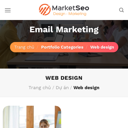
Bỏ
qua
nội
dung
Email Marketing
Trang chủ
/
Portfolio Categories
/
Web design
WEB DESIGN
Trang chủ
/
Dự án
/
Web design